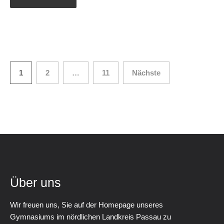
Seitennummerierung
1
2
…
11
Nächste
der
Beiträge
Über uns
Wir freuen uns, Sie auf der Homepage unseres
Gymnasiums im nördlichen Landkreis Passau zu