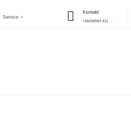
Kontakt
 12 Uhr
telefonisch und vor Ort erreichbar.
OK
Service
11
jeweils von
10 - 12 Uhr
.
+49(0)8593-411
93/411
und
vor Ort
erreichbar.