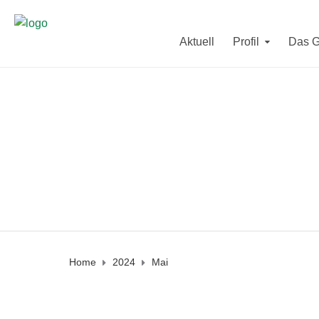
Sekretariat und Direktorat sind in der letzten F
Aktuell
Profil
Das 
Vom
10. - 12. August
und vom
2
Am Mittwoch den
19. August
und a
Home
2024
Mai