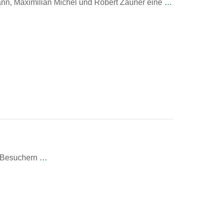
ann, Maximilian Michel und Robert Zauner eine
…
n Besuchern
…