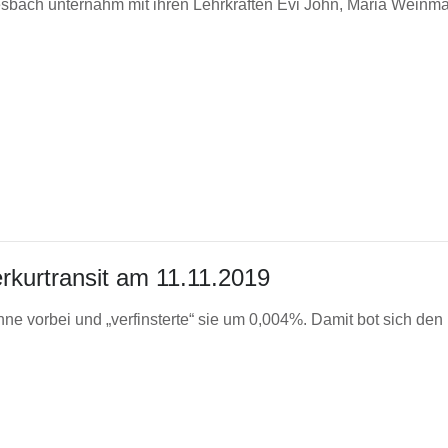
sbach unternahm mit ihren Lehrkräften Evi John, Maria Weinm
kurtransit am 11.11.2019
ne vorbei und „verfinsterte“ sie um 0,004%. Damit bot sich de