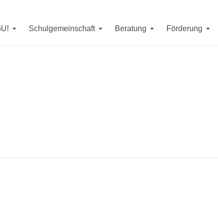
Erreichbarkeit in denSommerferien
erienwoche (
7. - 11. September, 14. September
) jeweils von
9 -
GU!
Schulgemeinschaft
Beratung
Förderung
. bis 4. September
erreichen Sie uns telefonisch unter
08593/4
m Mittwoch, den
26. August
von
10 - 12 Uhr
sind wir unter
085