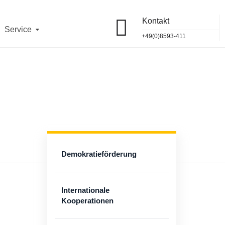
Kontakt
 12 Uhr
telefonisch und vor Ort erreichbar.
OK
Service
11
jeweils von
10 - 12 Uhr
.
+49(0)8593-411
93/411
und
vor Ort
erreichbar.
Demokratieförderung
Internationale
Kooperationen