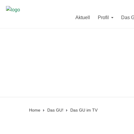
Sekretariat und Direktorat sind in der letzten F
Aktuell
Profil
Das 
Vom
10. - 12. August
und vom
2
Am Mittwoch den
19. August
und a
Home
Das GU!
Das GU im TV