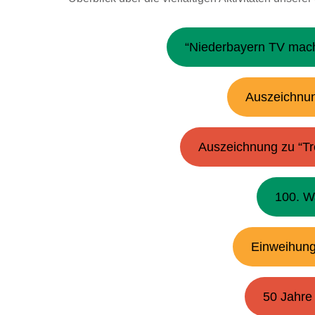
“Niederbayern TV mac
Auszeichnun
Auszeichnung zu “Tre
100. W
Einweihung
50 Jahre