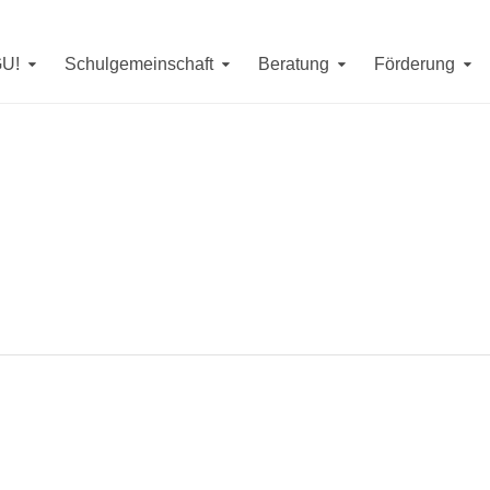
Erreichbarkeit in denSommerferien
erienwoche (
7. - 11. September, 14. September
) jeweils von
9 -
GU!
Schulgemeinschaft
Beratung
Förderung
. bis 4. September
erreichen Sie uns telefonisch unter
08593/4
m Mittwoch, den
26. August
von
10 - 12 Uhr
sind wir unter
085