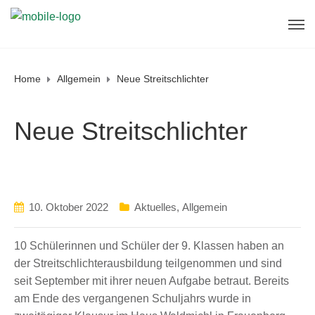
Erreichbarkeit in denSommerferien
Sekretariat und Direktorat sind in der letzten
Ferienwoche (
7. - 11. September, 14.
September
) jeweils von
9 - 12 Uhr
telefonisch
und vor Ort erreichbar.
Home
Allgemein
Neue Streitschlichter
Vom
10. - 12. August
und vom
2. bis 4.
OK
September
erreichen Sie uns telefonisch unter
08593/411
jeweils von
10 - 12 Uhr
.
Neue Streitschlichter
Am Mittwoch den
19. August
und am Mittwoch,
den
26. August
von
10 - 12 Uhr
sind wir unter
08593/411
und
vor Ort
erreichbar.
10. Oktober 2022
Aktuelles
,
Allgemein
10 Schülerinnen und Schüler der 9. Klassen haben an
der Streitschlichterausbildung teilgenommen und sind
seit September mit ihrer neuen Aufgabe betraut. Bereits
am Ende des vergangenen Schuljahrs wurde in