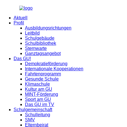
Sekretariat und Direktorat sind in der letzten F
Aktuell
Vom
10. - 12. August
und vom
2
Profil
Am Mittwoch den
19. August
und a
Ausbildungsrichtungen
Leitbild
Schulgebäude
Schulbibliothek
Sternwarte
Ganztagsangebot
Das GU!
Demokratieförderung
Internationale Kooperationen
Fahrtenprogramm
Gesunde Schule
Klimaschule
Kultur am GU
MINT-Förderung
Sport am GU
Das GU im TV
Schulgemeinschaft
Schulleitung
SMV
Elternbeirat