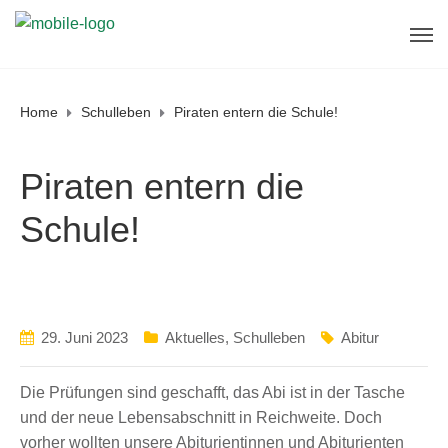
Erreichbarkeit in denSommerferien
Sekretariat und Direktorat sind in der letzten
Ferienwoche (
7. - 11. September, 14.
September
) jeweils von
9 - 12 Uhr
telefonisch
und vor Ort erreichbar.
Home
Schulleben
Piraten entern die Schule!
Vom
10. - 12. August
und vom
2. bis 4.
OK
September
erreichen Sie uns telefonisch unter
08593/411
jeweils von
10 - 12 Uhr
.
Piraten entern die
Am Mittwoch den
19. August
und am Mittwoch,
den
26. August
von
10 - 12 Uhr
sind wir unter
08593/411
und
vor Ort
erreichbar.
Schule!
29. Juni 2023
Aktuelles
,
Schulleben
Abitur
Die Prüfungen sind geschafft, das Abi ist in der Tasche
und der neue Lebensabschnitt in Reichweite. Doch
vorher wollten unsere Abiturientinnen und Abiturienten