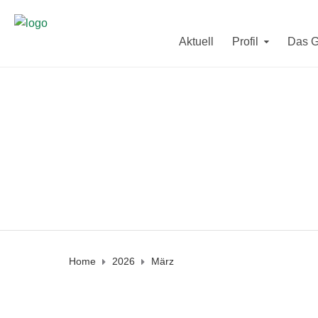
Sekretariat und Direktorat sind in der letzten F
Aktuell
Profil
Das 
Vom
10. - 12. August
und vom
2
Am Mittwoch den
19. August
und a
Home
2026
März