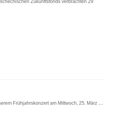
Tschechischen Zukunftsfonds verbrachten 29
nserem Frühjahrskonzert am Mittwoch, 25. März
…