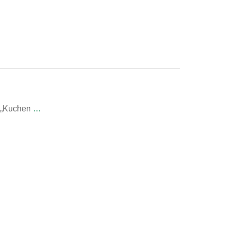
n „Kuchen
…