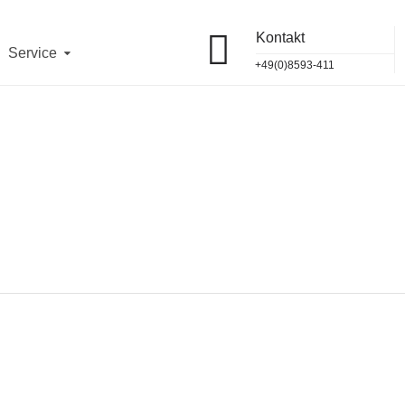
Kontakt
 12 Uhr
telefonisch und vor Ort erreichbar.
OK
Service
11
jeweils von
10 - 12 Uhr
.
+49(0)8593-411
93/411
und
vor Ort
erreichbar.