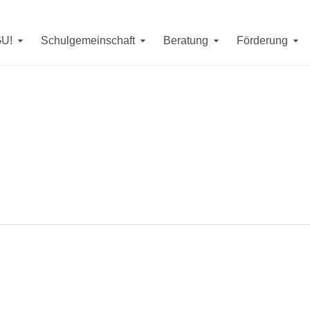
Erreichbarkeit in denSommerferien
erienwoche (
7. - 11. September, 14. September
) jeweils von
9 -
GU!
Schulgemeinschaft
Beratung
Förderung
. bis 4. September
erreichen Sie uns telefonisch unter
08593/4
m Mittwoch, den
26. August
von
10 - 12 Uhr
sind wir unter
085