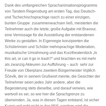
Dank des umfangreichen Sprachanimationsprogramms
von Tandem Regensburg am ersten Tag, das Deutsch-
und Tschechischsprachige rasch zu einer einzigen,
bunten Gruppe zusammenwachsen ließ, meisterten die
Teilnehmer auch die letzte, große Aufgabe mit Bravour,
eine Vernissage für die Ausstellung der entstandenen
Werke zu gestalten. In Eigenregie konzipierten die
Schülerinnen und Schüler mehrsprachige Moderation,
musikalische Umrahmung und das Kurztheaterstück „Is
this art, or can it go in trash?“ und brachten es mit mehr
als zwanzig Akteuren zur Aufführung – auch sehr zur
Freude von Oberplans zweitem Bürgermeister Vojtěch
Ščevík, der in seinem Grußwort meinte, die Gesichter der
Teilnehmer seien jedes Jahr andere, aber die
Begeisterung stets dieselbe, und darauf verwies, wie
wertvoll es sei, so wie hier die Sprachgrenze zu
überwinden. Ja, was in diesen Tagen entstand, ist sicher
Kunst und geht nicht in den Müll, sondern wird die