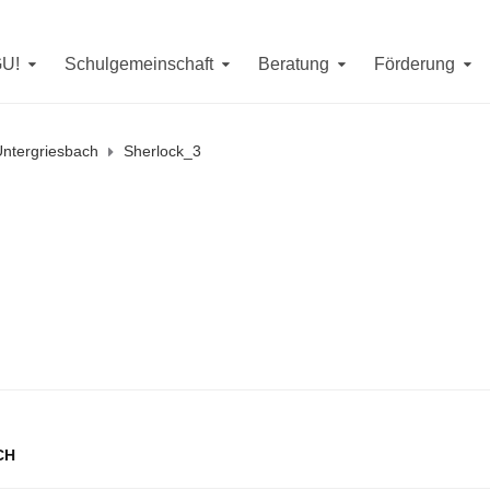
Erreichbarkeit in denSommerferien
erienwoche (
7. - 11. September, 14. September
) jeweils von
9 -
GU!
Schulgemeinschaft
Beratung
Förderung
. bis 4. September
erreichen Sie uns telefonisch unter
08593/4
m Mittwoch, den
26. August
von
10 - 12 Uhr
sind wir unter
085
ntergriesbach
Sherlock_3
CH