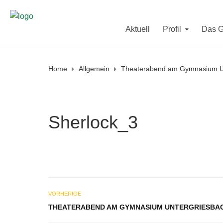
Sekretariat und Direktorat sind in der letzten F
Aktuell
Profil
Das 
Vom
10. - 12. August
und vom
2
Am Mittwoch den
19. August
und a
Home
Allgemein
Theaterabend am Gymnasium U
Sherlock_3
VORHERIGE
THEATERABEND AM GYMNASIUM UNTERGRIESBA