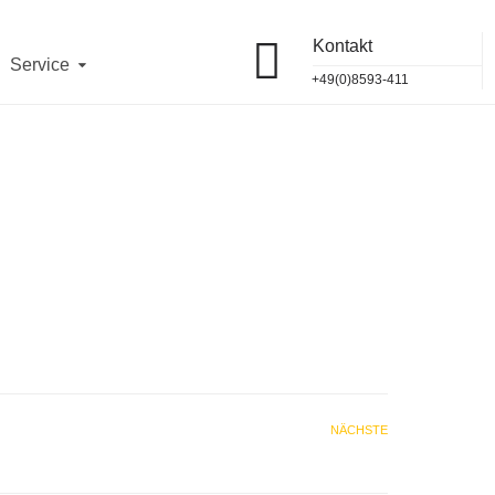
Kontakt
 12 Uhr
telefonisch und vor Ort erreichbar.
OK
Service
11
jeweils von
10 - 12 Uhr
.
+49(0)8593-411
93/411
und
vor Ort
erreichbar.
NÄCHSTE