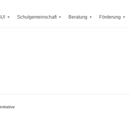
Erreichbarkeit in denSommerferien
erienwoche (
7. - 11. September, 14. September
) jeweils von
9 -
GU!
Schulgemeinschaft
Beratung
Förderung
. bis 4. September
erreichen Sie uns telefonisch unter
08593/4
m Mittwoch, den
26. August
von
10 - 12 Uhr
sind wir unter
085
nitiative