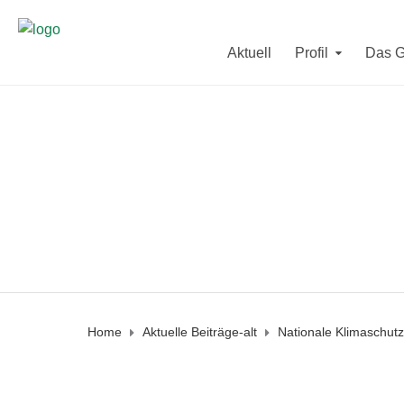
Sekretariat und Direktorat sind in der letzten F
Aktuell
Profil
Das 
Vom
10. - 12. August
und vom
2
Am Mittwoch den
19. August
und a
Home
Aktuelle Beiträge-alt
Nationale Klimaschutzi