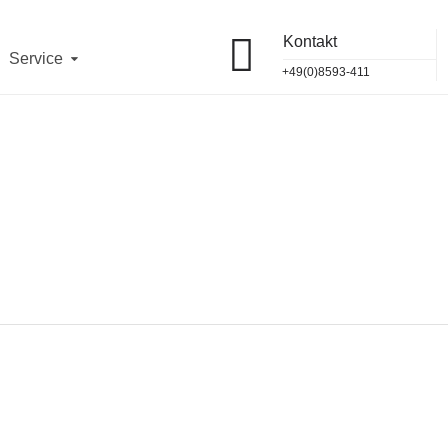
Kontakt
 12 Uhr
telefonisch und vor Ort erreichbar.
OK
Service
11
jeweils von
10 - 12 Uhr
.
+49(0)8593-411
93/411
und
vor Ort
erreichbar.