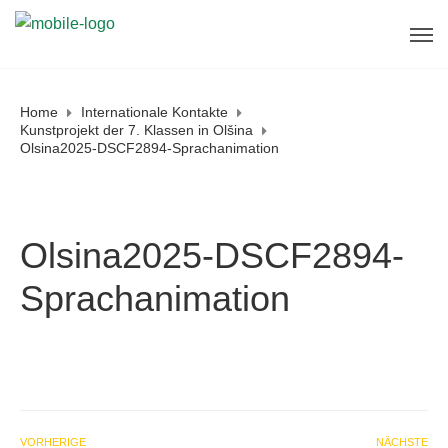
Erreichbarkeit in denSommerferien
Sekretariat und Direktorat sind in der letzten
Ferienwoche (
7. - 11. September, 14.
September
) jeweils von
9 - 12 Uhr
telefonisch
und vor Ort erreichbar.
Home
Internationale Kontakte
Vom
10. - 12. August
und vom
2. bis 4.
OK
Kunstprojekt der 7. Klassen in Olšina
September
erreichen Sie uns telefonisch unter
Olsina2025-DSCF2894-Sprachanimation
08593/411
jeweils von
10 - 12 Uhr
.
Am Mittwoch den
19. August
und am Mittwoch,
den
26. August
von
10 - 12 Uhr
sind wir unter
08593/411
und
vor Ort
erreichbar.
Olsina2025-DSCF2894-
Sprachanimation
VORHERIGE
NÄCHSTE